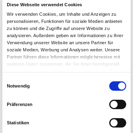
Diese Webseite verwendet Cookies
Wir verwenden Cookies, um Inhalte und Anzeigen zu
Fragen, Wünsche, Anregungen?
personalisieren, Funktionen für soziale Medien anbieten
zu können und die Zugriffe auf unsere Website zu
Schreiben Sie uns
analysieren. Außerdem geben wir Informationen zu Ihrer
Verwendung unserer Website an unsere Partner für
Robert-Bosch-Straße 11a, 66877 Ramstein-
soziale Medien, Werbung und Analysen weiter. Unsere
Miesenbach
Partner führen diese Informationen möglicherweise mit
weiteren Daten zusammen, die Sie ihnen bereitgestellt
0631 62507874
|
info@zimmerei-kiefer.de


haben oder die sie im Rahmen Ihrer Nutzung der Dienste
gesammelt haben.
Einwilligungsauswahl
Notwendig
Präferenzen
Statistiken